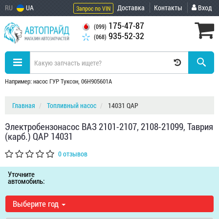
RU
UA
Доставка
Контакты
Вход
Запрос по VIN
175-47-87
(099)
935-52-32
(068)
Например: насос ГУР Туксон, 06H905601A
Главная
Топливный насос
14031 QAP
Электробензонасос ВАЗ 2101-2107, 2108-21099, Таврия
(карб.) QAP 14031
0 отзывов
Уточните
автомобиль:
Выберите год