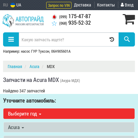
RU
UA
Доставка
Контакты
Вход
Запрос по VIN
175-47-87
(099)
935-52-32
(068)
Например: насос ГУР Туксон, 06H905601A
Главная
Acura
MDX
Запчасти на Acura MDX
(Акура МДХ)
Найдено 347 запчастей
Уточните автомобиль:
Выберите год
Acura