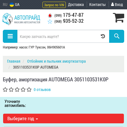
RU
UA
Доставка
Контакты
Вход
Запрос по VIN
175-47-87
(099)
935-52-32
(068)
Например: насос ГУР Туксон, 06H905601A
Главная
Отбойник и пыльник амортизатора
3051103531K0P AUTOMEGA
Буфер, амортизация AUTOMEGA 3051103531K0P
0 отзывов
Уточните
автомобиль:
Выберите год