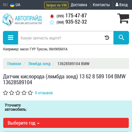
RU
UA
Доставка
Контакты
Вход
Запрос по VIN
175-47-87
(099)
935-52-32
(068)
Например: насос ГУР Туксон, 06H905601A
Главная
Лямбда зонд
13628589104 BMW
Датчик кислорода (лямбда зонд) 13 62 8 589 104 BMW
13628589104
0 отзывов
Уточните
автомобиль:
Выберите год