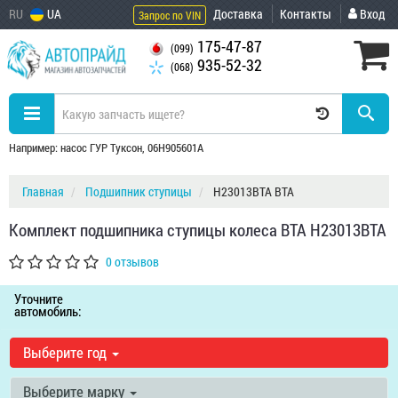
RU
UA
Доставка
Контакты
Вход
Запрос по VIN
175-47-87
(099)
935-52-32
(068)
Например: насос ГУР Туксон, 06H905601A
Главная
Подшипник ступицы
H23013BTA BTA
Комплект подшипника ступицы колеса BTA H23013BTA
0 отзывов
Уточните
автомобиль:
Выберите год
Выберите марку