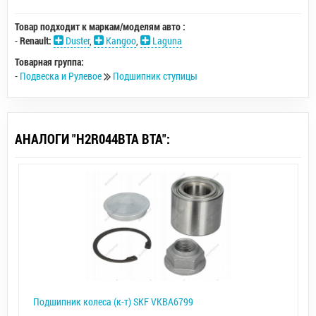
Товар подходит к маркам/моделям авто :
-
Renault:
Duster
,
Kangoo
,
Laguna
Товарная группа:
-
Подвеска и Рулевое
Подшипник ступицы
АНАЛОГИ "H2R044BTA BTA":
Подшипник колеса (к-т) SKF VKBA6799