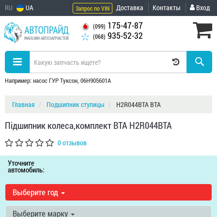
RU
UA
Доставка
Контакты
Вход
Запрос по VIN
175-47-87
(099)
935-52-32
(068)
Например: насос ГУР Туксон, 06H905601A
Главная
Подшипник ступицы
H2R044BTA BTA
Підшипник колеса,комплект BTA H2R044BTA
0 отзывов
Уточните
автомобиль:
Выберите год
Выберите марку