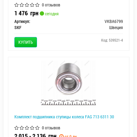
0 отзывов
1 476
грн
сегодня
Артикул:
VKBA6799
SKF
Швеция
Код: 539521-4
КУПИТЬ
Комплект подшипника ступицы колеса FAG 713 6311 30
0 отзывов
2 015 - 2 136
грн.
от 0 дн.