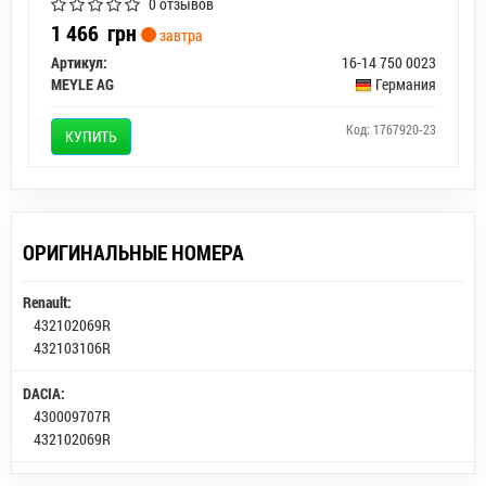
0 отзывов
1 466
грн
завтра
Артикул:
16-14 750 0023
MEYLE AG
Германия
Код: 1767920-23
КУПИТЬ
ОРИГИНАЛЬНЫЕ НОМЕРА
Renault:
432102069R
432103106R
DACIA:
430009707R
432102069R