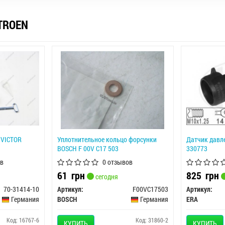
TROEN
 VICTOR
Уплотнительное кольцо форсунки
Датчик давл
BOSCH F 00V C17 503
330773
в
0 отзывов
61
грн
825
грн
сегодня
70-31414-10
Артикул:
F00VC17503
Артикул:
Германия
BOSCH
Германия
ERA
Код: 16767-6
Код: 31860-2
КУПИТЬ
КУПИТЬ