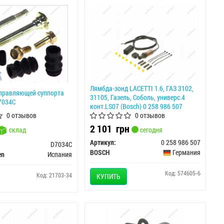
Лямбда-зонд LACETTI 1.6, ГАЗ 3102,
правляющей суппорта
31105, Газель, Соболь, универс.4
7034C
конт.LS07 (Bosch) 0 258 986 507
0 отзывов
0 отзывов
2 101
грн
склад
сегодня
Артикул:
0 258 986 507
D7034C
BOSCH
Германия
en
Испания
Код: 574605-6
Код: 21703-34
КУПИТЬ