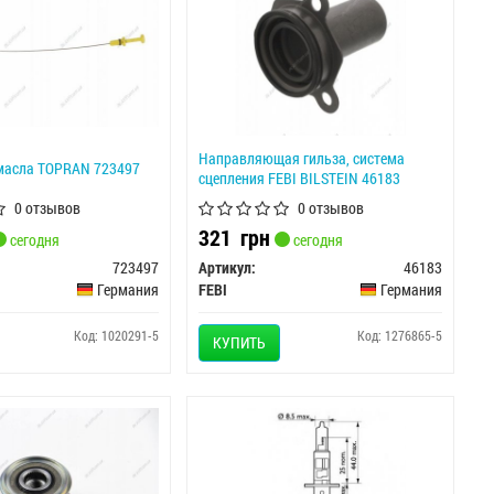
Направляющая гильза, система
масла TOPRAN 723497
сцепления FEBI BILSTEIN 46183
0 отзывов
0 отзывов
321
грн
сегодня
сегодня
723497
Артикул:
46183
Германия
FEBI
Германия
Код: 1020291-5
Код: 1276865-5
КУПИТЬ