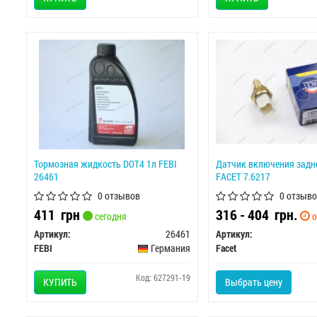
Тормозная жидкость DOT4 1л FEBI
Датчик включения задне
26461
FACET 7.6217
0 отзывов
0 отзыво
411
грн
316 - 404
грн.
сегодня
о
Артикул:
26461
Артикул:
FEBI
Германия
Facet
Код: 627291-19
КУПИТЬ
Выбрать цену