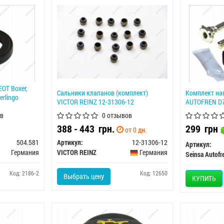
OT Boxer,
Сальники клапанов (комплект)
Комплект на
erlingo
VICTOR REINZ 12-31306-12
AUTOFREN D
в
0 отзывов
388 - 443
грн.
299
грн
от 0 дн.
504.581
Артикул:
12-31306-12
Артикул:
Германия
VICTOR REINZ
Германия
Seinsa Autofr
Код: 2186-2
Код: 12650
Выбрать цену
КУПИТЬ