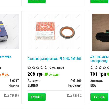
го хода
Датчик, давл
Сальник распредвала ELRING 505.366
газопроводе 
в
0 отзывов
208
грн
701
грн
т 0 дн.
сегодня
7.6217
Артикул:
505.366
Артикул:
Италия
ELRING
Германия
ERA
Код: 735850
Код: 5883-2
КУПИТЬ
КУПИТЬ