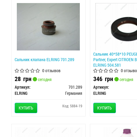
Сальник 40*58*10 PEUGE
Сальник клапана ELRING 701.289
Partner, Expert CITROEN B
ELRING 504.581
0 отзывов
0 отзыво
28
грн
346
грн
сегодня
сегодня
Артикул:
701.289
Артикул:
ELRING
Германия
ELRING
Код: 5884-19
КУПИТЬ
КУПИТЬ