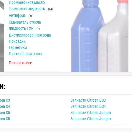
Промывочное масло
Тормозная жидкость
(14)
Антифриз
(2)
Омыватель стекла
Жидкость ГУР
(7)
Дистиллированная вода
Присадки
Герметики
Притирочная паста
Показать все
N:
oen C3
Запчасти Citroen DS3
oen C4
Запчасти Citroen DS4
oen C5
Запчасти Citroen Jumper
oen C5
Запчасти Citroen Jumper