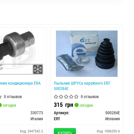
ения кондиционера ERA
Пыльник ШРУСа наружного ERT
500284E
0 отзывов
0 отзывов
315
грн
сегодня
сегодня
330773
Артикул:
500284E
Италия
ERT
Испания
Код: 2447542-2
Код: 1096205-6
КУПИТЬ