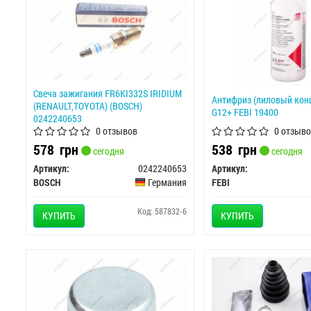
Свеча зажигания FR6KI332S IRIDIUM
Антифриз (лиловый конц
(RENAULT,TOYOTA) (BOSCH)
G12+ FEBI 19400
0242240653
0 отзывов
0 отзыво
578
грн
538
грн
сегодня
сегодня
Артикул:
0242240653
Артикул:
BOSCH
Германия
FEBI
Код: 587832-6
КУПИТЬ
КУПИТЬ