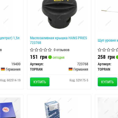
ентрат) 1,5л
Маслозаливная крышка HANS PRIES
Щуп уровня 
723768
в
0 отзывов
151
грн
258
грн
сегодня
19400
Артикул:
723768
Артикул:
Германия
TOPRAN
Германия
TOPRAN
Код: 602514-19
Код: 529175-5
КУПИТЬ
КУПИТЬ