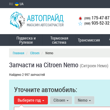
RU
UA
175-47-87
(099)
935-52-32
(068)
Подвеска и
Тормозная
Трансмиссия
Рулевое
система
Главная
Citroen
Nemo
Запчасти на Citroen Nemo
(Ситроен Немо)
Найдено 2 997 запчастей
Уточните автомобиль:
Выберите год
Citroen
Nemo