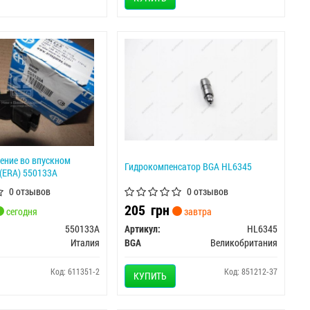
ение во впускном
Гидрокомпенсатор BGA HL6345
(ERA) 550133A
0 отзывов
0 отзывов
205
грн
сегодня
завтра
550133A
Артикул:
HL6345
Италия
BGA
Великобритания
Код: 611351-2
Код: 851212-37
КУПИТЬ