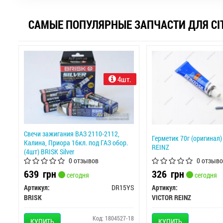
САМЫЕ ПОПУЛЯРНЫЕ ЗАПЧАСТИ ДЛЯ CI
4шт.
Свечи зажигания ВАЗ 2110-2112,
Герметик 70г (оригинал)
Калина, Приора 16кл. под ГАЗ обор.
REINZ
(4шт) BRISK Silver
0 отзывов
0 отзыво
639
грн
326
грн
сегодня
сегодня
Артикул:
DR15YS
Артикул:
BRISK
VICTOR REINZ
Код: 1804527-18
КУПИТЬ
КУПИТЬ