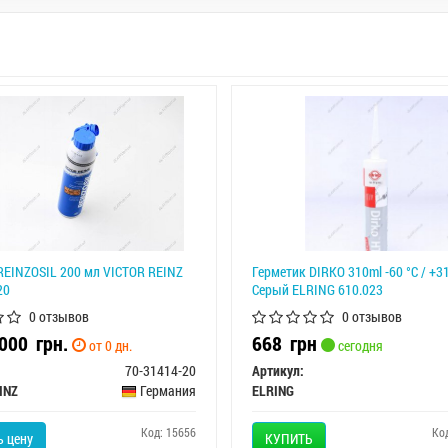
REINZOSIL 200 мл VICTOR REINZ
Герметик DIRKO 310ml -60 °C / +3
20
Серый ELRING 610.023
0 отзывов
0 отзывов
1 000
грн.
668
грн
от 0 дн.
сегодня
70-31414-20
Артикул:
INZ
Германия
ELRING
Код: 15656
Ко
 цену
КУПИТЬ