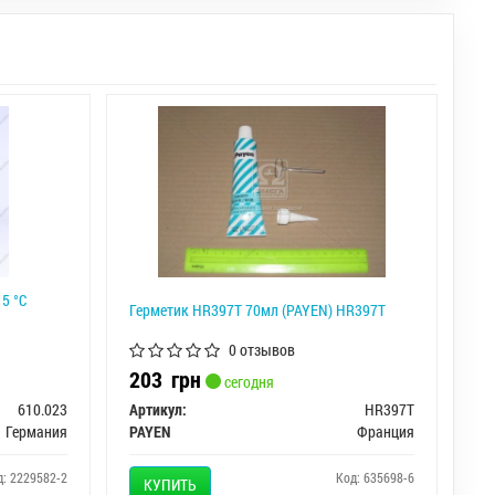
15 °C
Герметик HR397T 70мл (PAYEN) HR397T
0 отзывов
203
грн
сегодня
610.023
Артикул:
HR397T
Германия
PAYEN
Франция
д: 2229582-2
Код: 635698-6
КУПИТЬ