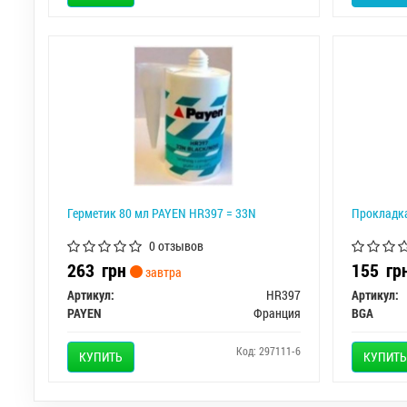
Герметик 80 мл PAYEN HR397 = 33N
Прокладк
0 отзывов
263
грн
155
гр
завтра
Артикул:
HR397
Артикул:
PAYEN
Франция
BGA
Код: 297111-6
КУПИТЬ
КУПИТЬ