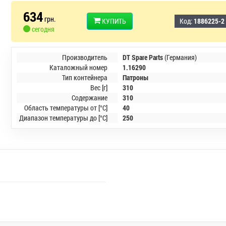
634
грн.
КУПИТЬ
Код:
1886225-2
сегодня
Производитель
DT Spare Parts
(Германия)
Каталожный номер
1.16290
Тип контейнера
Патроны
Вес [г]
310
Содержание
310
Область температуры от [°C]
40
Диапазон температуры до [°C]
250