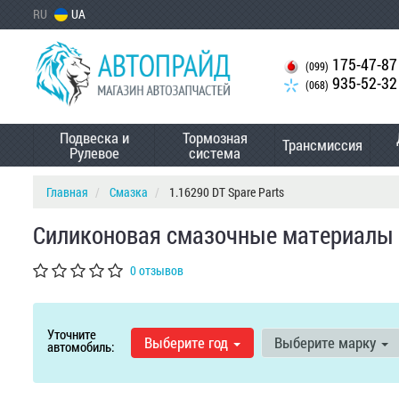
RU
UA
175-47-87
(099)
935-52-32
(068)
Подвеска и
Тормозная
Трансмиссия
Рулевое
система
Главная
Смазка
1.16290 DT Spare Parts
Силиконовая смазочные материалы D
0 отзывов
Уточните
Выберите год
Выберите марку
автомобиль: