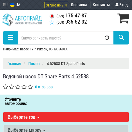
RU
UA
Доставка
Контакты
Вход
Запрос по VIN
175-47-87
(099)
935-52-32
(068)
Например: насос ГУР Туксон, 06H905601A
Главная
Помпа
4.62588 DT Spare Parts
Водяной насос DT Spare Parts 4.62588
0 отзывов
Уточните
автомобиль:
Выберите год
Выберите марку