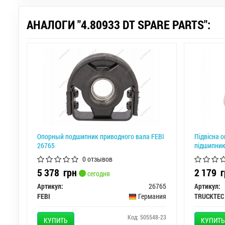
АНАЛОГИ "4.80933 DT SPARE PARTS":
Опорный подшипник приводного вала FEBI
Підвісна 
26765
підшипник
0 отзывов
5 378
грн
2 179
г
сегодня
Артикул:
26765
Артикул:
FEBI
Германия
Код: 505548-23
КУПИТЬ
КУПИТЬ