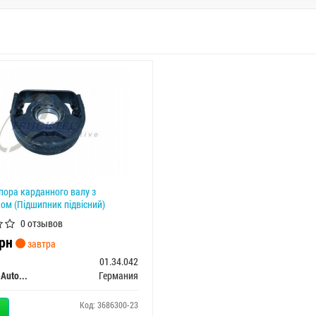
опора карданного валу з
ом (Підшипник підвісний)
0 отзывов
рн
завтра
01.34.042
TRUCKTEC Automotive GmbH
Германия
Код: 3686300-23