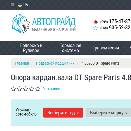
RU
UA
175-47-87
(099)
935-52-32
(068)
Подвеска и
Тормозная
Трансмиссия
Рулевое
система
Главная
Подвесной подшипник
4.80933 DT Spare Parts
Опора кардан.вала DT Spare Parts 4.
0 отзывов
Уточните
Выберите год
Выберите марку
автомобиль: