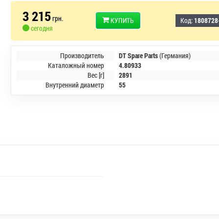
3 215
грн.
КУПИТЬ
Код:
1808728
сегодня
Производитель
DT Spare Parts
(Германия)
Каталожный номер
4.80933
Вес [г]
2891
Внутренний диаметр
55