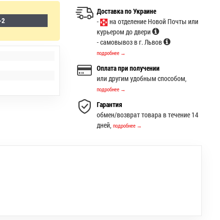
Доставка по Украине
-2
-
на отделение Новой Почты или
курьером до двери
- самовывоз в г. Львов
подробнее →
Оплата при получении
или другим удобным способом,
подробнее →
Гарантия
обмен/возврат товара в течение 14
дней,
подробнее →