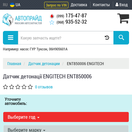
RU
UA
Доставка
Контакты
Вход
Запрос по VIN
175-47-87
(099)
935-52-32
(068)
Например: насос ГУР Туксон, 06H905601A
Главная
Датчик детонации
ENT850006 ENGITECH
Датчик детонації ENGITECH ENT850006
0 отзывов
Уточните
автомобиль:
Выберите год
Выберите марку