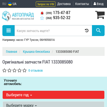
RU
UA
Доставка
Контакты
Вход
Запрос по VIN
175-47-87
(099)
935-52-32
(068)
Например: насос ГУР Туксон, 06H905601A
Главная
Крышка бензобака
1333085080 FIAT
Оригінальні запчасти FIAT 1333085080
0 отзывов
Уточните
автомобиль:
Выберите год
Выберите марку