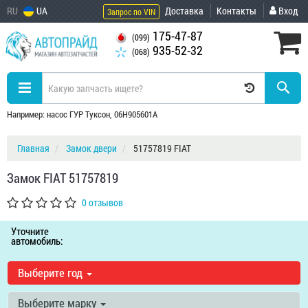
RU
UA
Доставка
Контакты
Вход
Запрос по VIN
175-47-87
(099)
935-52-32
(068)
Например: насос ГУР Туксон, 06H905601A
Главная
Замок двери
51757819 FIAT
Замок FIAT 51757819
0 отзывов
Уточните
автомобиль:
Выберите год
Выберите марку