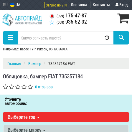
RU
UA
Доставка
Контакты
Вход
Запрос по VIN
175-47-87
(099)
935-52-32
(068)
Например: насос ГУР Туксон, 06H905601A
Главная
Бампер
735357184 FIAT
Облицовка, бампер FIAT 735357184
0 отзывов
Уточните
автомобиль:
Выберите год
Выберите марку