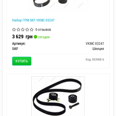
Набор ГРМ SKF VKMC 03247
0 отзывов
3 629
грн
сегодня
Артикул:
VKMC 03247
SKF
Швеция
Код: 853968-6
КУПИТЬ