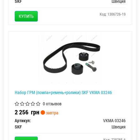
SKF
Швеция
Код: 1306726-19
КУПИТЬ
Набор ГРМ (помпа+ремень+ролики) SKF VKMA 03246
0 отзывов
2 256
грн
завтра
Артикул:
VKMA 03246
SKF
Швеция
Код: 728785-6