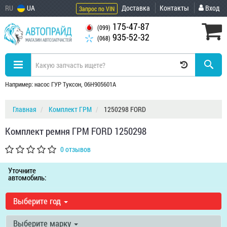
RU
UA
Доставка
Контакты
Вход
Запрос по VIN
175-47-87
(099)
935-52-32
(068)
Например: насос ГУР Туксон, 06H905601A
Главная
Комплект ГРМ
1250298 FORD
Комплект ремня ГРМ FORD 1250298
0 отзывов
Уточните
автомобиль:
Выберите год
Выберите марку