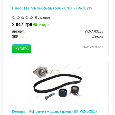
Набор ГРМ (помпа+ремень+ролики) SKF VKMA 03235
0 отзывов
2 847
грн
сегодня
Артикул:
VKMA 03235
SKF
Швеция
Код: 728783-19
КУПИТЬ
Комплект ГРМ (ремень + ролик + помпа) SKF VKMC03257