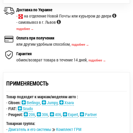
Доставка по Украине
-
на отделение Новой Почты или курьером до двери
- самовывоз в г. Львов
подробнее →
Оплата при получении
или другим удобным способом,
подробнее →
Гарантия
обмен/возврат товара в течение 14 дней,
подробнее →
ПРИМЕНЯЕМОСТЬ
Товар подходит к маркам/моделям авто :
-
Citroen:
Berlingo
,
Jumpy
,
Xsara
-
FIAT:
Scudo
-
Peugeot:
206
,
306
,
406
,
Expert
,
Partner
Товарная группа:
-
Двигатель и его системы
Комплект ГРМ