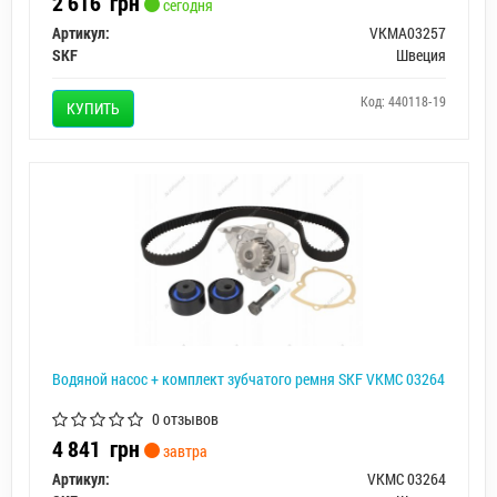
2 616
грн
сегодня
Артикул:
VKMA03257
SKF
Швеция
Код: 440118-19
КУПИТЬ
Водяной насос + комплект зубчатого ремня SKF VKMC 03264
0 отзывов
4 841
грн
завтра
Артикул:
VKMC 03264