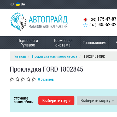
RU
UA
175-47-87
(099)
935-52-32
(068)
Подвеска и
Тормозная
Трансмиссия
Рулевое
система
Главная
Прокладка масляного насоса
1802845 FORD
Прокладка FORD 1802845
0 отзывов
Уточните
Выберите год
Выберите марку
автомобиль: