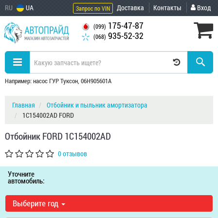
RU
UA
Доставка
Контакты
Вход
Запрос по VIN
175-47-87
(099)
935-52-32
(068)
Например: насос ГУР Туксон, 06H905601A
Главная
Отбойник и пыльник амортизатора
1C154002AD FORD
Отбойник FORD 1C154002AD
0 отзывов
Уточните
автомобиль:
Выберите год