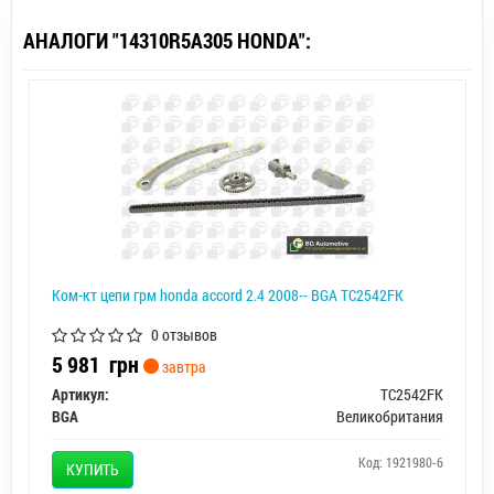
АНАЛОГИ "14310R5A305 HONDA":
Ком-кт цепи грм honda accord 2.4 2008-- BGA TC2542FK
0 отзывов
5 981
грн
завтра
Артикул:
TC2542FK
BGA
Великобритания
Код: 1921980-6
КУПИТЬ