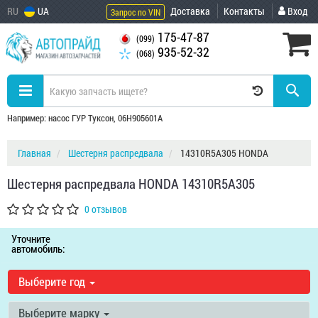
RU
UA
Доставка
Контакты
Вход
Запрос по VIN
175-47-87
(099)
935-52-32
(068)
Например: насос ГУР Туксон, 06H905601A
Главная
Шестерня распредвала
14310R5A305 HONDA
Шестерня распредвала HONDA 14310R5A305
0 отзывов
Уточните
автомобиль:
Выберите год
Выберите марку