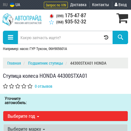
RU
UA
Доставка
Контакты
Вход
Запрос по VIN
175-47-87
(099)
935-52-32
(068)
Например: насос ГУР Туксон, 06H905601A
Главная
Подшипник ступицы
44300STXA01 HONDA
Ступица колеса HONDA 44300STXA01
0 отзывов
Уточните
автомобиль:
Выберите год
Выберите марку