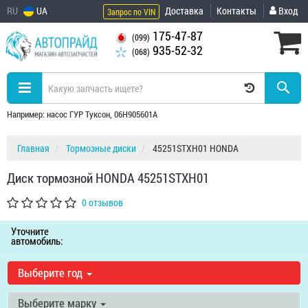
RU
UA
Доставка
Контакты
Вход
Запрос по VIN
175-47-87
(099)
935-52-32
(068)
Например: насос ГУР Туксон, 06H905601A
Главная
Тормозные диски
45251STXH01 HONDA
Диск тормозной HONDA 45251STXH01
0 отзывов
Уточните
автомобиль:
Выберите год
Выберите марку