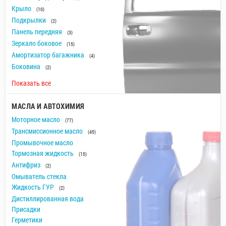
Крыло
(10)
Подкрылки
(2)
Панель передняя
(3)
Зеркало боковое
(15)
Амортизатор багажника
(4)
Боковина
(2)
Показать все
МАСЛА И АВТОХИМИЯ
Моторное масло
(77)
Трансмиссионное масло
(45)
Промывочное масло
Тормозная жидкость
(15)
Антифриз
(2)
Омыватель стекла
Жидкость ГУР
(2)
Дистиллированная вода
Присадки
Герметики