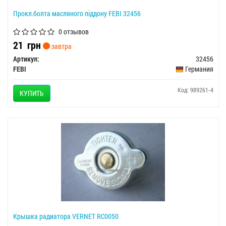
Прокл.болта масляного піддону FEBI 32456
0 отзывов
21
грн
завтра
Артикул:
32456
FEBI
Германия
Код: 989261-4
КУПИТЬ
Крышка радиатора VERNET RC0050