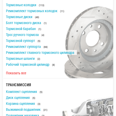
Тормозные колодки
(113)
Ремкомплект тормозных колодок
(11)
Тормозные диски
(49)
Болт тормозного диска
(1)
Тормозной барабан
(1)
Трос ручного тормоза
(4)
Тормозной суппорт
(5)
Ремкомплект суппорта
(69)
Ремкомплект главного тормозного цилиндра
(2)
Тормозные шланги
(2)
Рабочий тормозной цилиндр
(8)
Показать все
ТРАНСМИССИЯ
Комплект сцепления
(5)
Диск сцепления
(5)
Корзина сцепления
(3)
Выжимной подшипник
(21)
Подшипник маховика
(2)