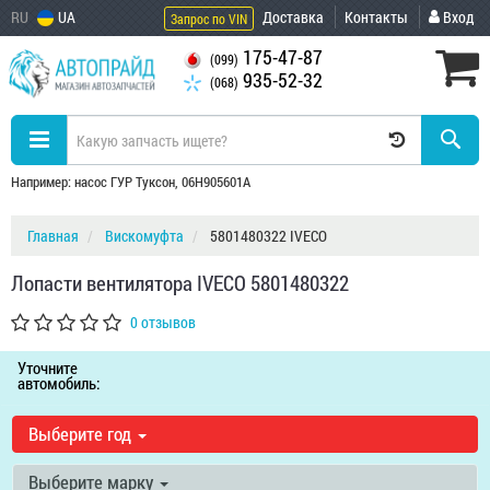
RU
UA
Доставка
Контакты
Вход
Запрос по VIN
175-47-87
(099)
935-52-32
(068)
Например: насос ГУР Туксон, 06H905601A
Главная
Вискомуфта
5801480322 IVECO
Лопасти вентилятора IVECO 5801480322
0 отзывов
Уточните
автомобиль:
Выберите год
Выберите марку