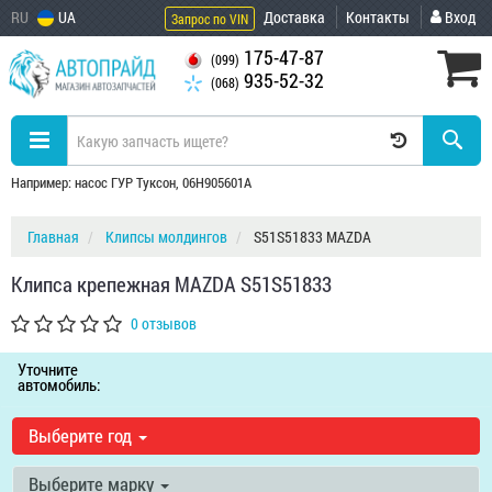
RU
UA
Доставка
Контакты
Вход
Запрос по VIN
175-47-87
(099)
935-52-32
(068)
Например: насос ГУР Туксон, 06H905601A
Главная
Клипсы молдингов
S51S51833 MAZDA
Клипса крепежная MAZDA S51S51833
0 отзывов
Уточните
автомобиль:
Выберите год
Выберите марку