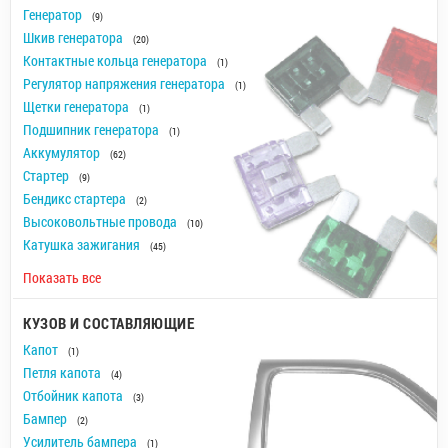
Генератор
(9)
Шкив генератора
(20)
Контактные кольца генератора
(1)
Регулятор напряжения генератора
(1)
Щетки генератора
(1)
Подшипник генератора
(1)
Аккумулятор
(62)
Стартер
(9)
Бендикс стартера
(2)
Высоковольтные провода
(10)
Катушка зажигания
(45)
Показать все
КУЗОВ И СОСТАВЛЯЮЩИЕ
Капот
(1)
Петля капота
(4)
Отбойник капота
(3)
Бампер
(2)
Усилитель бампера
(1)