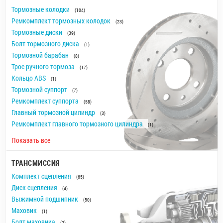
Тормозные колодки
(104)
Ремкомплект тормозных колодок
(23)
Тормозные диски
(39)
Болт тормозного диска
(1)
Тормозной барабан
(8)
Трос ручного тормоза
(17)
Кольцо ABS
(1)
Тормозной суппорт
(7)
Ремкомплект суппорта
(58)
Главный тормозной цилиндр
(3)
Ремкомплект главного тормозного цилиндра
(1)
Показать все
ТРАНСМИССИЯ
Комплект сцепления
(65)
Диск сцепления
(4)
Выжимной подшипник
(50)
Маховик
(1)
Болт маховика
(2)