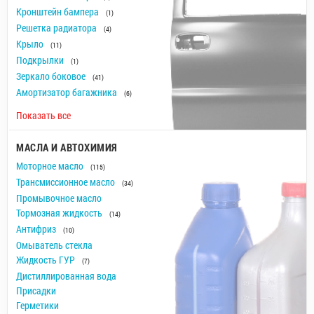
Кронштейн бампера
(1)
Решетка радиатора
(4)
Крыло
(11)
Подкрылки
(1)
Зеркало боковое
(41)
Амортизатор багажника
(6)
Показать все
МАСЛА И АВТОХИМИЯ
Моторное масло
(115)
Трансмиссионное масло
(34)
Промывочное масло
Тормозная жидкость
(14)
Антифриз
(10)
Омыватель стекла
Жидкость ГУР
(7)
Дистиллированная вода
Присадки
Герметики