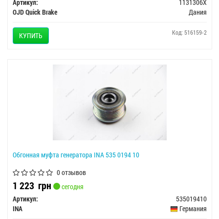
Артикул:
1131306X
OJD Quick Brake
Дания
Код: 516159-2
КУПИТЬ
Обгонная муфта генератора INA 535 0194 10
0 отзывов
1 223
грн
сегодня
Артикул:
535019410
INA
Германия