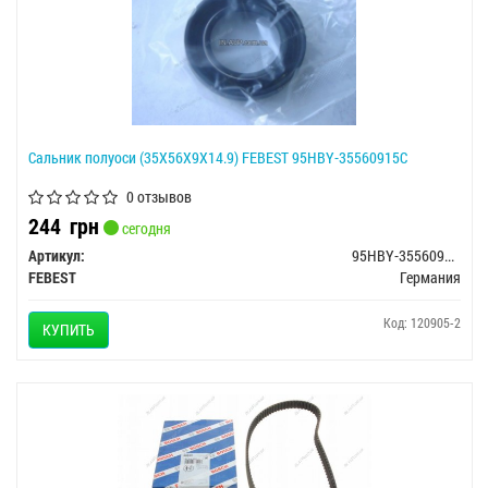
Сальник полуоси (35X56X9X14.9) FEBEST 95HBY-35560915C
0 отзывов
244
грн
сегодня
Артикул:
95HBY-35560915C
FEBEST
Германия
Код: 120905-2
КУПИТЬ