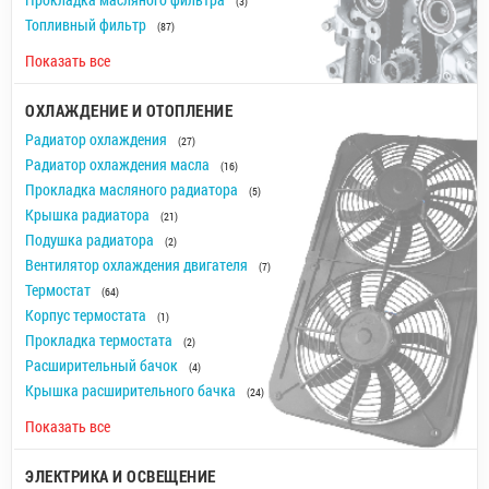
(3)
Топливный фильтр
(87)
Показать все
ОХЛАЖДЕНИЕ И ОТОПЛЕНИЕ
Радиатор охлаждения
(27)
Радиатор охлаждения масла
(16)
Прокладка масляного радиатора
(5)
Крышка радиатора
(21)
Подушка радиатора
(2)
Вентилятор охлаждения двигателя
(7)
Термостат
(64)
Корпус термостата
(1)
Прокладка термостата
(2)
Расширительный бачок
(4)
Крышка расширительного бачка
(24)
Показать все
ЭЛЕКТРИКА И ОСВЕЩЕНИЕ