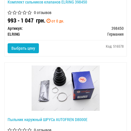
Комплект сальников клапанов ELRING 398450
0 отзывов
993 - 1 047
грн.
от 0 дн.
Артикул:
398450
ELRING
Германия
Код: 516578
Выбрать цену
Пыльник наружный ШРУСа AUTOFREN D8000E
0 отзывов