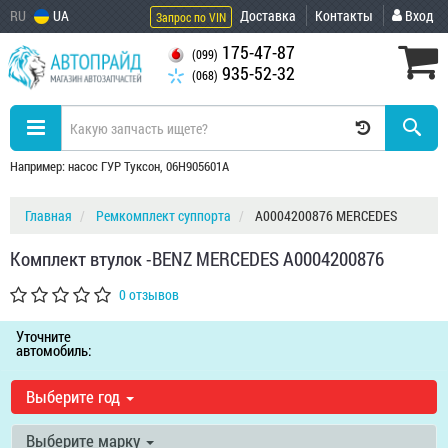
RU
UA
Доставка
Контакты
Вход
Запрос по VIN
175-47-87
(099)
935-52-32
(068)
Например: насос ГУР Туксон, 06H905601A
Главная
Ремкомплект суппорта
A0004200876 MERCEDES
Комплект втулок -BENZ MERCEDES A0004200876
0 отзывов
Уточните
автомобиль:
Выберите год
Выберите марку