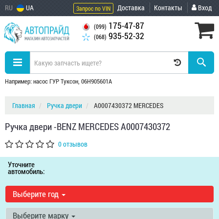
RU
UA
Доставка
Контакты
Вход
Запрос по VIN
175-47-87
(099)
935-52-32
(068)
Например: насос ГУР Туксон, 06H905601A
Главная
Ручка двери
A0007430372 MERCEDES
Ручка двери -BENZ MERCEDES A0007430372
0 отзывов
Уточните
автомобиль:
Выберите год
Выберите марку