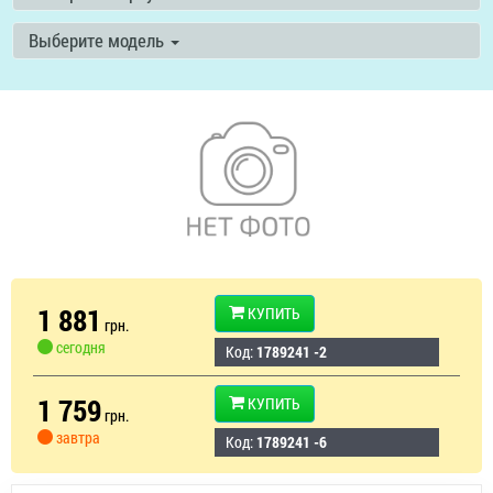
Выберите модель
1 881
КУПИТЬ
грн.
сегодня
Код:
1789241 -2
1 759
КУПИТЬ
грн.
завтра
Код:
1789241 -6