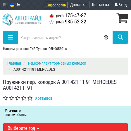
RU
UA
Доставка
Контакты
Вход
Запрос по VIN
175-47-87
(099)
935-52-32
(068)
Например: насос ГУР Туксон, 06H905601A
Главная
Ремкомплект тормозных колодок
A0014211191 MERCEDES
Пружинки пер. колодок A 001 421 11 91 MERCEDES
A0014211191
0 отзывов
Уточните
автомобиль:
Выберите год