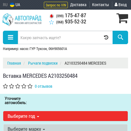
RU
UA
Доставка
Контакты
Вход
Запрос по VIN
175-47-87
(099)
935-52-32
(068)
Например: насос ГУР Туксон, 06H905601A
Главная
Рычаги подвески
A2103250484 MERCEDES
Вставка MERCEDES A2103250484
0 отзывов
Уточните
автомобиль:
Выберите год
Выберите марку