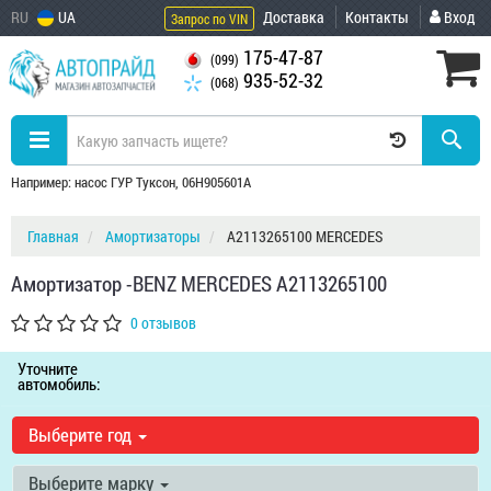
RU
UA
Доставка
Контакты
Вход
Запрос по VIN
175-47-87
(099)
935-52-32
(068)
Например: насос ГУР Туксон, 06H905601A
Главная
Амортизаторы
A2113265100 MERCEDES
Амортизатор -BENZ MERCEDES A2113265100
0 отзывов
Уточните
автомобиль:
Выберите год
Выберите марку