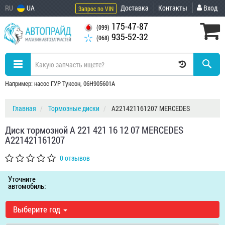
RU
UA
Доставка
Контакты
Вход
Запрос по VIN
175-47-87
(099)
935-52-32
(068)
Например: насос ГУР Туксон, 06H905601A
Главная
Тормозные диски
A221421161207 MERCEDES
Диск тормозной A 221 421 16 12 07 MERCEDES
A221421161207
0 отзывов
Уточните
автомобиль:
Выберите год