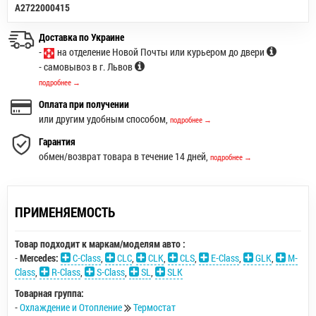
A2722000415
Доставка по Украине
-
на отделение Новой Почты или курьером до двери
- самовывоз в г. Львов
подробнее →
Оплата при получении
или другим удобным способом,
подробнее →
Гарантия
обмен/возврат товара в течение 14 дней,
подробнее →
ПРИМЕНЯЕМОСТЬ
Товар подходит к маркам/моделям авто :
-
Mercedes:
C-Class
,
CLC
,
CLK
,
CLS
,
E-Class
,
GLK
,
M-
Class
,
R-Class
,
S-Class
,
SL
,
SLK
Товарная группа:
-
Охлаждение и Отопление
Термостат