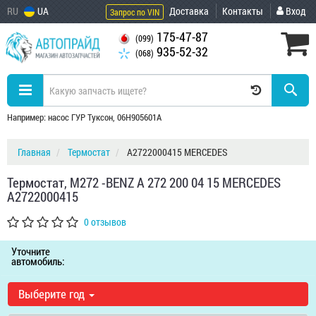
RU
UA
Доставка
Контакты
Вход
Запрос по VIN
175-47-87
(099)
935-52-32
(068)
Например: насос ГУР Туксон, 06H905601A
Главная
Термостат
A2722000415 MERCEDES
Термостат, M272 -BENZ A 272 200 04 15 MERCEDES
A2722000415
0 отзывов
Уточните
автомобиль:
Выберите год