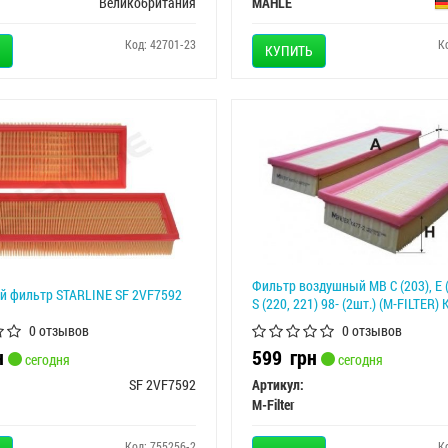
Великобритания
MAHLE
Код: 42701-23
К
КУПИТЬ
Фильтр воздушный MB C (203), E (
 фильтр STARLINE SF 2VF7592
S (220, 221) 98- (2шт.) (M-FILTER)
0 отзывов
0 отзывов
н
599
грн
сегодня
сегодня
SF 2VF7592
Артикул:
M-Filter
Код: 755256-2
К