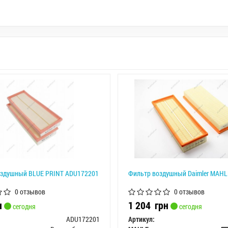
оздушный BLUE PRINT ADU172201
Фильтр воздушный Daimler MAHL
0 отзывов
0 отзывов
н
1 204
грн
сегодня
сегодня
ADU172201
Артикул: