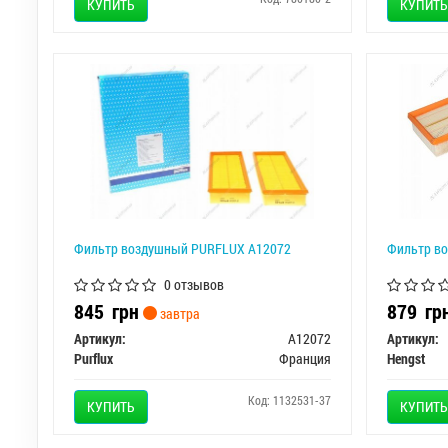
КУПИТЬ
КУПИТЬ
Фильтр воздушный PURFLUX A12072
Фильтр в
0 отзывов
845
грн
879
гр
завтра
Артикул:
A12072
Артикул:
Purflux
Франция
Hengst
Код: 1132531-37
КУПИТЬ
КУПИТЬ