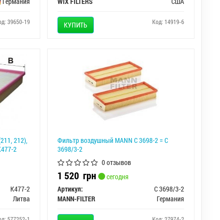
Германия
WIX FILTERS
США
од: 39650-19
Код: 14919-6
КУПИТЬ
211, 212),
Фильтр воздушный MANN C 3698-2 = C
 K477-2
3698/3-2
0 отзывов
1 520
грн
сегодня
K477-2
Артикул:
C 3698/3-2
Литва
MANN-FILTER
Германия
од: 577252-1
Код: 27974-2