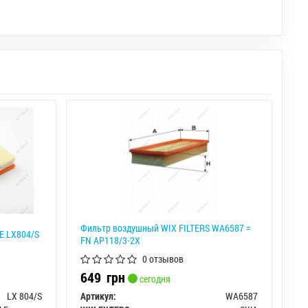
Фильтр воздушный WIX FILTERS WA6587 =
E LX804/S
FN AP118/3-2X
0 отзывов
649
грн
сегодня
LX 804/S
Артикул:
WA6587