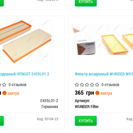
КУПИТЬ
оздушный HENGST E455L01-2
Фильтр воздушный WUNDER WH
0 отзывов
0 отзывов
н
365
грн
завтра
завтра
E455L01-2
Артикул:
Германия
WUNDER Filter
Код: 55104-23
Код
КУПИТЬ