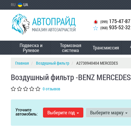
RU
UA
175-47-87
(099)
935-52-32
(068)
Подвеска и
Тормозная
Трансмиссия
Рулевое
система
Главная
Воздушный фильтр
A2730940404 MERCEDES
Воздушный фильтр -BENZ MERCEDES
0 отзывов
Уточните
Выберите год
Выберите марку
автомобиль: