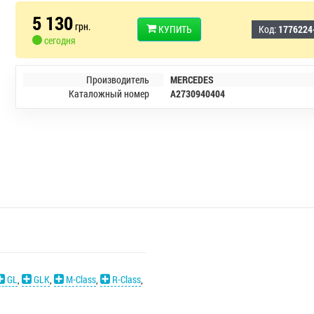
5 130
грн.
КУПИТЬ
Код:
1776224
сегодня
Производитель
MERCEDES
Каталожный номер
A2730940404
GL
,
GLK
,
M-Class
,
R-Class
,