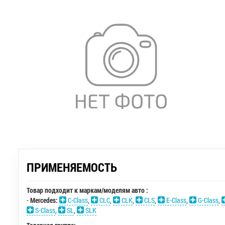
ПРИМЕНЯЕМОСТЬ
Товар подходит к маркам/моделям авто :
-
Mercedes:
C-Class
,
CLC
,
CLK
,
CLS
,
E-Class
,
G-Class
,
S-Class
,
SL
,
SLK