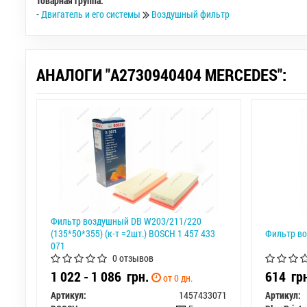
Товарная группа:
-
Двигатель и его системы
Воздушный фильтр
АНАЛОГИ "A2730940404 MERCEDES":
Фильтр воздушный DB W203/211/220
(135*50*355) (к-т =2шт.) BOSCH 1 457 433
Фильтр в
071
0 отзывов
1 022 - 1 086
грн.
614
гр
от 0 дн.
Артикул:
1457433071
Артикул: