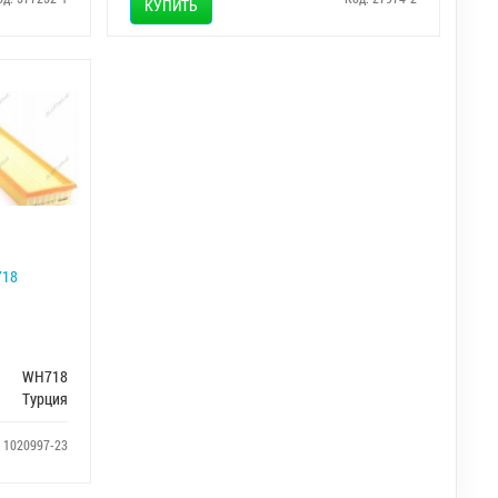
КУПИТЬ
718
WH718
Турция
: 1020997-23