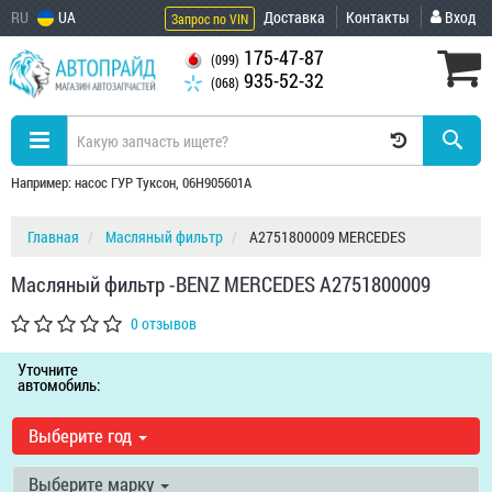
RU
UA
Доставка
Контакты
Вход
Запрос по VIN
175-47-87
(099)
935-52-32
(068)
Например: насос ГУР Туксон, 06H905601A
Главная
Масляный фильтр
A2751800009 MERCEDES
Масляный фильтр -BENZ MERCEDES A2751800009
0 отзывов
Уточните
автомобиль:
Выберите год
Выберите марку