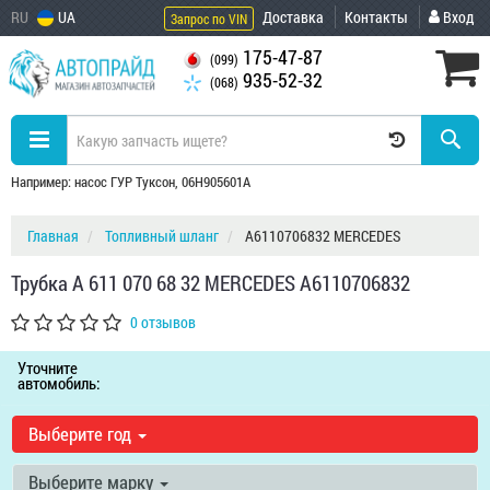
RU
UA
Доставка
Контакты
Вход
Запрос по VIN
175-47-87
(099)
935-52-32
(068)
Например: насос ГУР Туксон, 06H905601A
Главная
Топливный шланг
A6110706832 MERCEDES
Трубка A 611 070 68 32 MERCEDES A6110706832
0 отзывов
Уточните
автомобиль:
Выберите год
Выберите марку