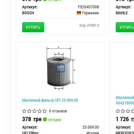
Артикул:
F026407008
Артикул:
BOSCH
Германия
MAHLE
Код: 47890-2
КУПИТЬ
КУПИТЬ
Масляный
Масляный фильтр UFI 25.069.00
A6421800
0 отзывов
378
грн
1 726
г
сегодня
Артикул:
25.069.00
Артикул:
UFI Filters
Италия
MERCEDE