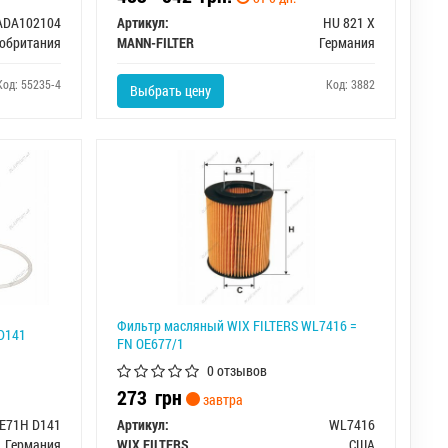
ADA102104
Артикул:
HU 821 X
обритания
MANN-FILTER
Германия
Код: 55235-4
Код: 3882
Выбрать цену
Фильтр масляный WIX FILTERS WL7416 =
D141
FN OE677/1
0 отзывов
273
грн
завтра
E71H D141
Артикул:
WL7416
Германия
WIX FILTERS
США