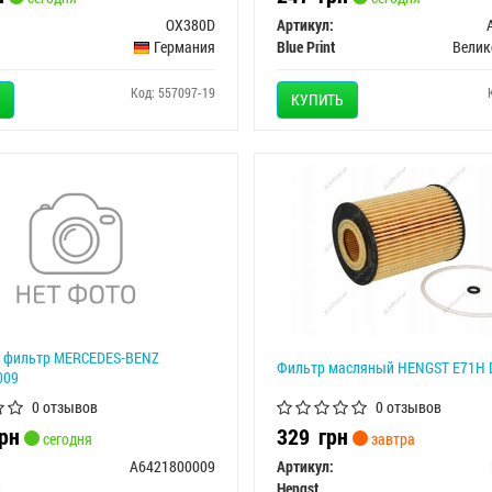
OX380D
Артикул:
Германия
Blue Print
Велик
Код: 557097-19
КУПИТЬ
 фильтр MERCEDES-BENZ
Фильтр масляный HENGST E71H 
009
0 отзывов
0 отзывов
рн
329
грн
сегодня
завтра
A6421800009
Артикул:
S
Hengst