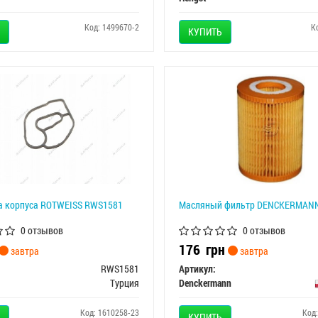
Код: 1499670-2
К
КУПИТЬ
а корпуса ROTWEISS RWS1581
Масляный фильтр DENCKERMANN
0 отзывов
0 отзывов
176
грн
завтра
завтра
RWS1581
Артикул:
Турция
Denckermann
Код: 1610258-23
Код
КУПИТЬ