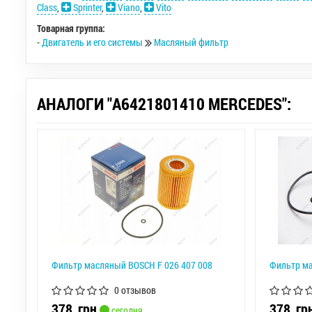
Class
,
Sprinter
,
Viano
,
Vito
Товарная группа:
-
Двигатель и его системы
Масляный фильтр
АНАЛОГИ "A6421801410 MERCEDES":
Фильтр масляный BOSCH F 026 407 008
Фильтр м
0 отзывов
378
грн
378
гр
сегодня