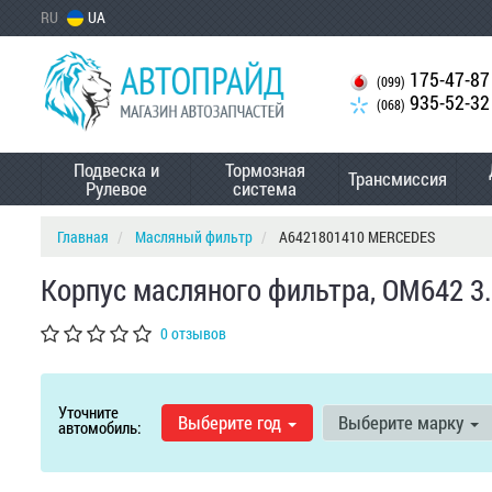
RU
UA
175-47-87
(099)
935-52-32
(068)
Подвеска и
Тормозная
Трансмиссия
Рулевое
система
Главная
Масляный фильтр
A6421801410 MERCEDES
Корпус масляного фильтра, OM642 3
0 отзывов
Уточните
Выберите год
Выберите марку
автомобиль: