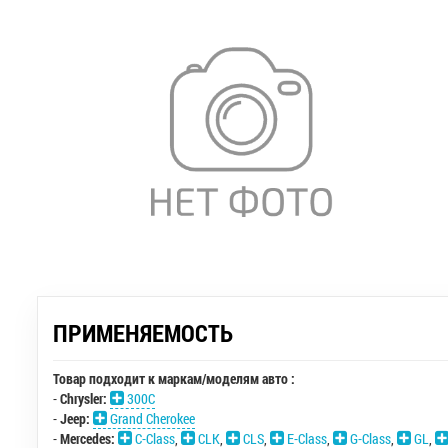
ПРИМЕНЯЕМОСТЬ
Товар подходит к маркам/моделям авто :
-
Chrysler:
300C
-
Jeep:
Grand Cherokee
-
Mercedes:
C-Class
,
CLK
,
CLS
,
E-Class
,
G-Class
,
GL
,