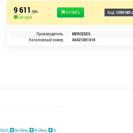
9 611
грн.
КУПИТЬ
Код:
1595180-
сегодня
Производитель
MERCEDES
Каталожный номер
A6421801410
GLK
,
M-Class
,
R-Class
,
S-