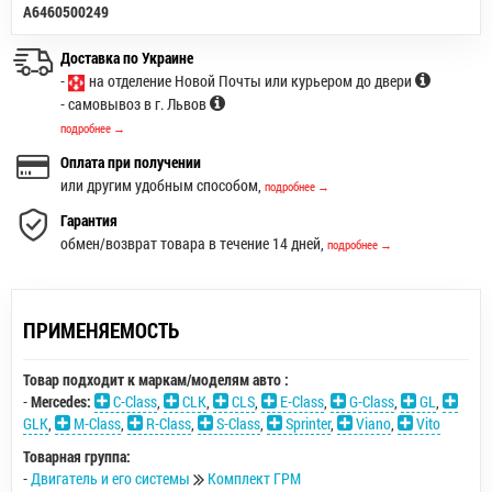
A6460500249
Доставка по Украине
-
на отделение Новой Почты или курьером до двери
- самовывоз в г. Львов
подробнее →
Оплата при получении
или другим удобным способом,
подробнее →
Гарантия
обмен/возврат товара в течение 14 дней,
подробнее →
ПРИМЕНЯЕМОСТЬ
Товар подходит к маркам/моделям авто :
-
Mercedes:
C-Class
,
CLK
,
CLS
,
E-Class
,
G-Class
,
GL
,
GLK
,
M-Class
,
R-Class
,
S-Class
,
Sprinter
,
Viano
,
Vito
Товарная группа:
-
Двигатель и его системы
Комплект ГРМ