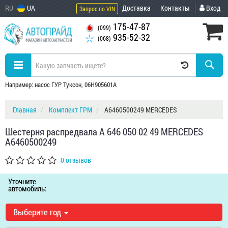
RU
UA
Доставка
Контакты
Вход
Запрос по VIN
175-47-87
(099)
935-52-32
(068)
Например: насос ГУР Туксон, 06H905601A
Главная
Комплект ГРМ
A6460500249 MERCEDES
Шестерня распредвала A 646 050 02 49 MERCEDES
A6460500249
0 отзывов
Уточните
автомобиль:
Выберите год