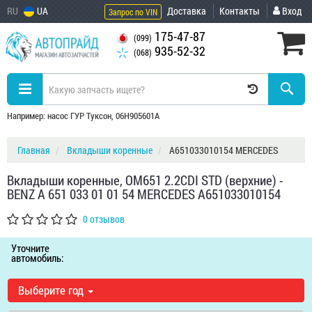
RU
UA
Доставка
Контакты
Вход
Запрос по VIN
175-47-87
(099)
935-52-32
(068)
Например: насос ГУР Туксон, 06H905601A
Главная
Вкладыши коренные
A651033010154 MERCEDES
Вкладыши коренные, OM651 2.2CDI STD (верхние) -
BENZ A 651 033 01 01 54 MERCEDES A651033010154
0 отзывов
Уточните
автомобиль:
Выберите год