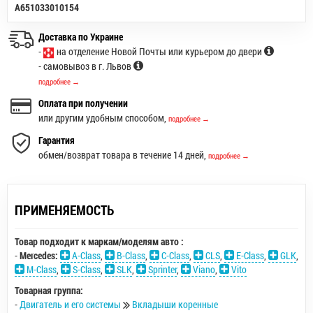
A651033010154
Доставка по Украине
-
на отделение Новой Почты или курьером до двери
- самовывоз в г. Львов
подробнее →
Оплата при получении
или другим удобным способом,
подробнее →
Гарантия
обмен/возврат товара в течение 14 дней,
подробнее →
ПРИМЕНЯЕМОСТЬ
Товар подходит к маркам/моделям авто :
-
Mercedes:
A-Class
,
B-Class
,
C-Class
,
CLS
,
E-Class
,
GLK
,
M-Class
,
S-Class
,
SLK
,
Sprinter
,
Viano
,
Vito
Товарная группа:
-
Двигатель и его системы
Вкладыши коренные