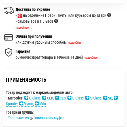
Доставка по Украине
-
на отделение Новой Почты или курьером до двери
- самовывоз в г. Львов
подробнее →
Оплата при получении
или другим удобным способом,
подробнее →
Гарантия
обмен/возврат товара в течение 14 дней,
подробнее →
ПРИМЕНЯЕМОСТЬ
Товар подходит к маркам/моделям авто :
-
Mercedes:
C-Class
,
CLK
,
CLS
,
E-Class
,
S-Class
,
SL
,
Sprinter
,
Viano
,
Vito
Товарная группа:
-
Трансмиссия
Эластичная муфта