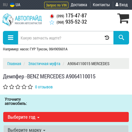
RU
UA
Доставка
Контакты
Вход
Запрос по VIN
175-47-87
(099)
935-52-32
(068)
Например: насос ГУР Туксон, 06H905601A
Главная
Эластичная муфта
A9064110015 MERCEDES
Демпфер -BENZ MERCEDES A9064110015
0 отзывов
Уточните
автомобиль:
Выберите год
Выберите марку