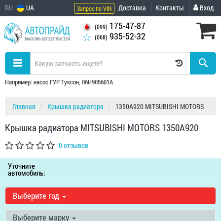
RU
UA
Доставка
Контакты
Вход
Запрос по VIN
175-47-87
(099)
935-52-32
(068)
Например: насос ГУР Туксон, 06H905601A
Главная
Крышка радиатора
1350A920 MITSUBISHI MOTORS
Крышка радиатора MITSUBISHI MOTORS 1350A920
0 отзывов
Уточните
автомобиль:
Выберите год
Выберите марку