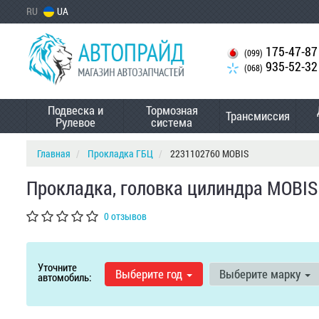
RU
UA
175-47-87
(099)
935-52-32
(068)
Подвеска и
Тормозная
Трансмиссия
Рулевое
система
Главная
Прокладка ГБЦ
2231102760 MOBIS
Прокладка, головка цилиндра MOBIS
0 отзывов
Уточните
Выберите год
Выберите марку
автомобиль: