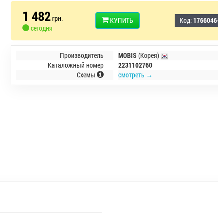
1 482
грн.
КУПИТЬ
Код:
1766046
сегодня
Производитель
MOBIS
(Корея)
Каталожный номер
2231102760
Схемы
смотреть →