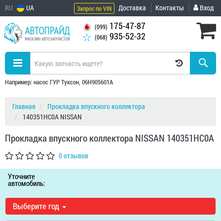
RU
UA
Доставка
Контакты
Вход
Запрос по VIN
175-47-87
(099)
935-52-32
(068)
Например: насос ГУР Туксон, 06H905601A
Главная
Прокладка впускного коллектора
140351HC0A NISSAN
Прокладка впускного коллектора NISSAN 140351HC0A
0 отзывов
Уточните
автомобиль:
Выберите год