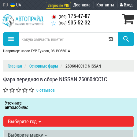
RU
UA
Доставка
Контакты
Вход
Запрос по VIN
175-47-87
(099)
935-52-32
(068)
Например: насос ГУР Туксон, 06H905601A
Главная
Основные фары
260604CC1C NISSAN
Фара передняя в сборе NISSAN 260604CC1C
0 отзывов
Уточните
автомобиль:
Выберите год
Выберите марку