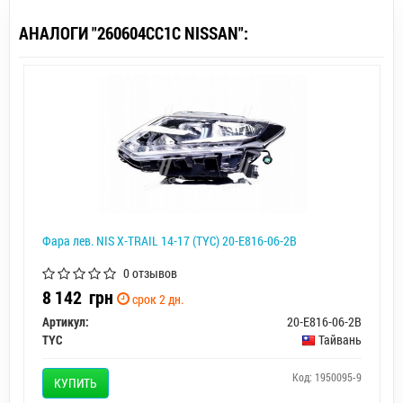
АНАЛОГИ "260604CC1C NISSAN":
Фара лев. NIS X-TRAIL 14-17 (TYC) 20-E816-06-2B
0 отзывов
8 142
грн
срок 2 дн.
Артикул:
20-E816-06-2B
TYC
Тайвань
Код: 1950095-9
КУПИТЬ