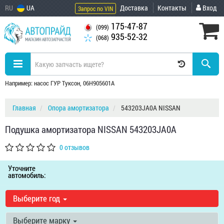
RU
UA
Доставка
Контакты
Вход
Запрос по VIN
175-47-87
(099)
935-52-32
(068)
Например: насос ГУР Туксон, 06H905601A
Главная
Опора амортизатора
543203JA0A NISSAN
Подушка амортизатора NISSAN 543203JA0A
0 отзывов
Уточните
автомобиль:
Выберите год
Выберите марку