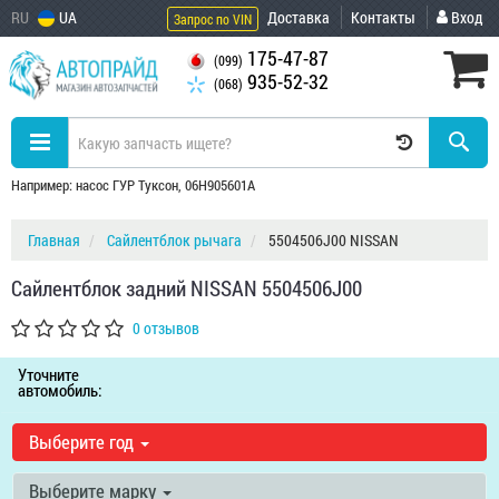
RU
UA
Доставка
Контакты
Вход
Запрос по VIN
175-47-87
(099)
935-52-32
(068)
Например: насос ГУР Туксон, 06H905601A
Главная
Сайлентблок рычага
5504506J00 NISSAN
Сайлентблок задний NISSAN 5504506J00
0 отзывов
Уточните
автомобиль:
Выберите год
Выберите марку