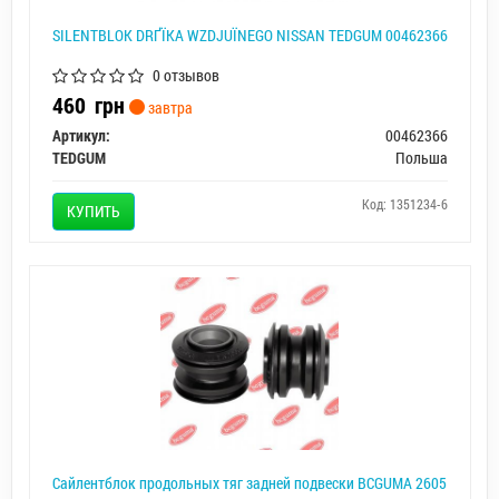
SILENTBLOK DRҐЇKA WZDЈUЇNEGO NISSAN TEDGUM 00462366
0 отзывов
460
грн
завтра
Артикул:
00462366
TEDGUM
Польша
Код: 1351234-6
КУПИТЬ
Сайлентблок продольных тяг задней подвески BCGUMA 2605