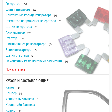
Генератор
(27)
Шкив генератора
(32)
Контактные кольца генератора
(1)
Регулятор напряжения генератора
(7)
Щетки генератора
(2)
Аккумулятор
(49)
Стартер
(20)
Втягивающее реле стартера
(2)
Бендикс стартера
(2)
Щетки стартера
(2)
Наконечник катушки/свечи зажигания
(1)
Показать все
КУЗОВ И СОСТАВЛЯЮЩИЕ
Капот
(2)
Бампер
(9)
Усилитель бампера
(1)
Кронштейн бампера
(1)
Крыло
(6)