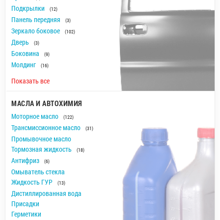
Подкрылки
(12)
Панель передняя
(3)
Зеркало боковое
(102)
Дверь
(3)
Боковина
(9)
Молдинг
(16)
Показать все
МАСЛА И АВТОХИМИЯ
Моторное масло
(122)
Трансмиссионное масло
(31)
Промывочное масло
Тормозная жидкость
(18)
Антифриз
(6)
Омыватель стекла
Жидкость ГУР
(13)
Дистиллированная вода
Присадки
Герметики