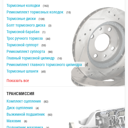
Тормозные колодки
(162)
Ремкомплект тормозных колодок
(15)
Тормозные диски
(128)
Болт тормозного диска
(3)
Тормозной барабан
(1)
Трос ручного тормоза
(44)
Тормозной суппорт
(53)
Ремкомплект суппорта
(90)
Главный тормозной цилиндр
(10)
Ремкомплект главного тормозного цилиндра
(3)
Тормозные шланги
(45)
Показать все
ТРАНСМИССИЯ
Комплект сцепления
(82)
Диск сцепления
(4)
Выжимной подшипник
(63)
Маховик
(6)
Подшипник маховика
(4)