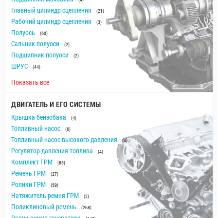
Главный цилиндр сцепления
(21)
Рабочий цилиндр сцепления
(3)
Полуось
(60)
Сальник полуоси
(2)
Подшипник полуоси
(2)
ШРУС
(44)
Показать все
ДВИГАТЕЛЬ И ЕГО СИСТЕМЫ
Крышка бензобака
(4)
Топливный насос
(6)
Топливный насос высокого давления
(4)
Регулятор давления топлива
(4)
Комплект ГРМ
(85)
Ремень ГРМ
(27)
Ролики ГРМ
(59)
Натяжитель ремня ГРМ
(2)
Поликлиновый ремень
(268)
Ролик ремня генератора