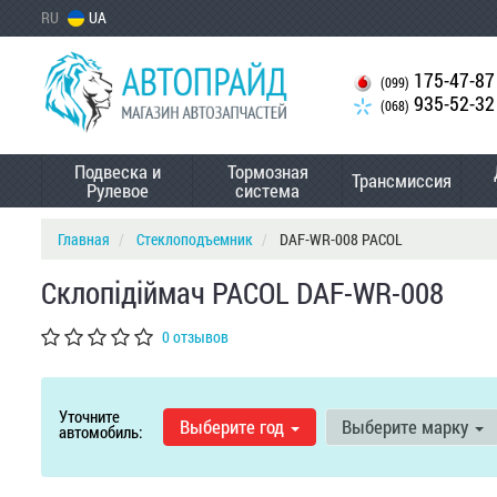
RU
UA
175-47-87
(099)
935-52-32
(068)
Подвеска и
Тормозная
Трансмиссия
Рулевое
система
Главная
Стеклоподъемник
DAF-WR-008 PACOL
Склопідіймач PACOL DAF-WR-008
0 отзывов
Уточните
Выберите год
Выберите марку
автомобиль: