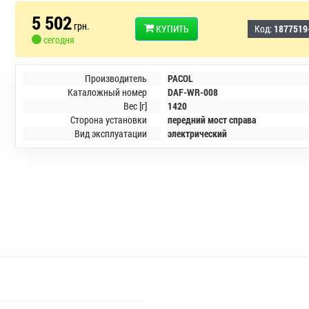
5 502
грн.
КУПИТЬ
Код:
1877519
сегодня
Производитель
PACOL
Каталожный номер
DAF-WR-008
Вес [г]
1420
Сторона установки
передний мост справа
Вид эксплуатации
электрический