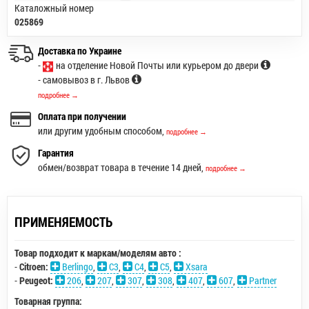
Каталожный номер
025869
Доставка по Украине
-
на отделение Новой Почты или курьером до двери
- самовывоз в г. Львов
подробнее →
Оплата при получении
или другим удобным способом,
подробнее →
Гарантия
обмен/возврат товара в течение 14 дней,
подробнее →
ПРИМЕНЯЕМОСТЬ
Товар подходит к маркам/моделям авто :
-
Citroen:
Berlingo
,
C3
,
C4
,
C5
,
Xsara
-
Peugeot:
206
,
207
,
307
,
308
,
407
,
607
,
Partner
Товарная группа: