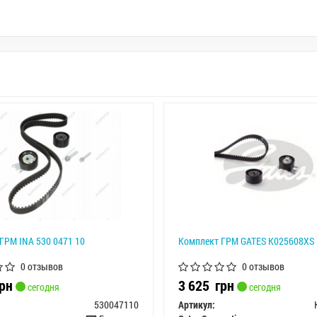
ГРМ INA 530 0471 10
Комплект ГРМ GATES K025608XS
0 отзывов
0 отзывов
рн
3 625
грн
сегодня
сегодня
530047110
Артикул: