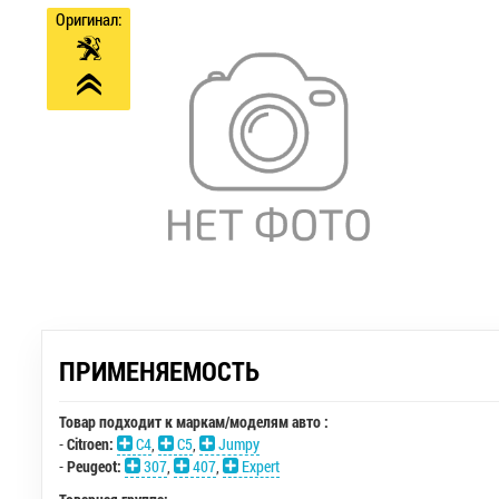
Оригинал:
ПРИМЕНЯЕМОСТЬ
Товар подходит к маркам/моделям авто :
-
Citroen:
C4
,
C5
,
Jumpy
-
Peugeot:
307
,
407
,
Expert