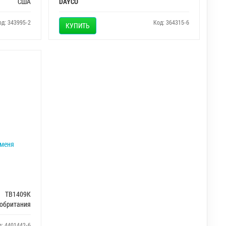
США
DAYCO
од: 343995-2
Код: 364315-6
КУПИТЬ
еменя
TB1409K
обритания
д: 4401442-6