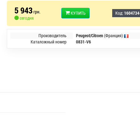
5 943
грн.
КУПИТЬ
Код:
1604734
сегодня
Производитель
Peugeot/Citroen
(Франция)
Каталожный номер
0831-V6