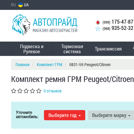
RU
UA
175-47-87
(099)
935-52-32
(068)
Подвеска и
Тормозная
Трансмиссия
Рулевое
система
Главная
Комплект ГРМ
0831-V6 Peugeot/Citroen
Комплект ремня ГРМ Peugeot/Citroen
0 отзывов
Уточните
Выберите год
Выберите марку
автомобиль: