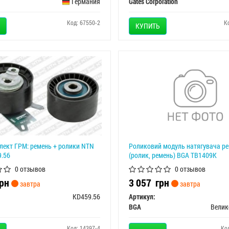
Германия
Gates Corporation
Код: 67550-2
К
КУПИТЬ
лект ГРМ: ремень + ролики NTN
Роликовий модуль натягувача р
.56
(ролик, ремень) BGA TB1409K
0 отзывов
0 отзывов
рн
3 057
грн
завтра
завтра
KD459.56
Артикул:
BGA
Велик
Код: 14397-4
Ко