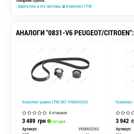
Товарная группа:
-
Двигатель и его системы
Комплект ГРМ
АНАЛОГИ "0831-V6 PEUGEOT/CITROEN":
Комплект ремня ГРМ SKF VKMA03263
Комплект 
0 отзывов
3 489
грн
3 942
г
сегодня
Артикул:
VKMA03263
Артикул: