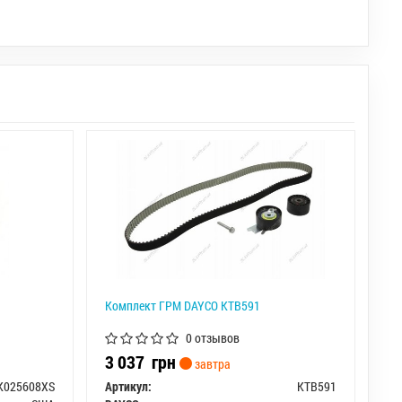
Комплект ГРМ DAYCO KTB591
0 отзывов
3 037
грн
завтра
K025608XS
Артикул:
KTB591