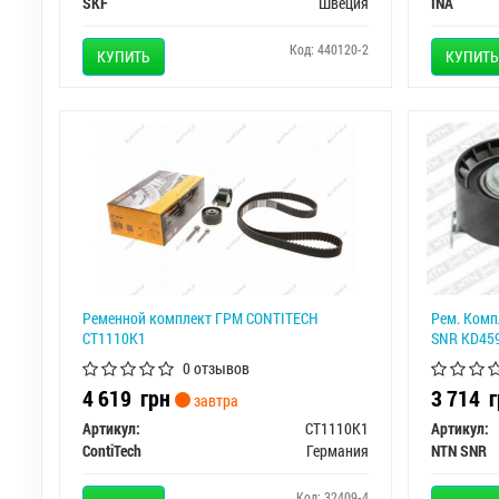
SKF
Швеция
INA
Код: 440120-2
КУПИТЬ
КУПИТЬ
Ременной комплект ГРМ CONTITECH
Рем. Комп
CT1110K1
SNR KD459
0 отзывов
4 619
грн
3 714
г
завтра
Артикул:
CT1110K1
Артикул:
ContiTech
Германия
NTN SNR
Код: 32409-4