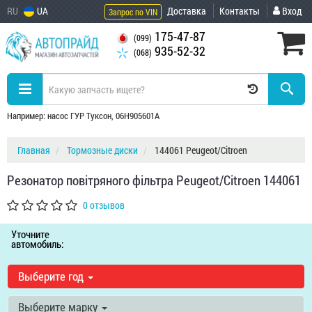
RU
UA
Доставка
Контакты
Вход
Запрос по VIN
175-47-87
(099)
935-52-32
(068)
Например: насос ГУР Туксон, 06H905601A
Главная
Тормозные диски
144061 Peugeot/Citroen
Резонатор повітряного фільтра Peugeot/Citroen 144061
0 отзывов
Уточните
автомобиль:
Выберите год
Выберите марку