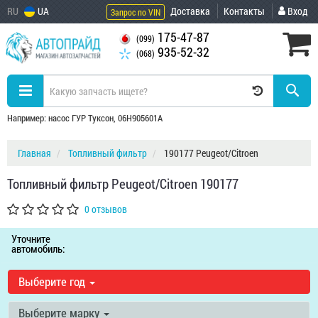
RU
UA
Доставка
Контакты
Вход
Запрос по VIN
175-47-87
(099)
935-52-32
(068)
Например: насос ГУР Туксон, 06H905601A
Главная
Топливный фильтр
190177 Peugeot/Citroen
Топливный фильтр Peugeot/Citroen 190177
0 отзывов
Уточните
автомобиль:
Выберите год
Выберите марку