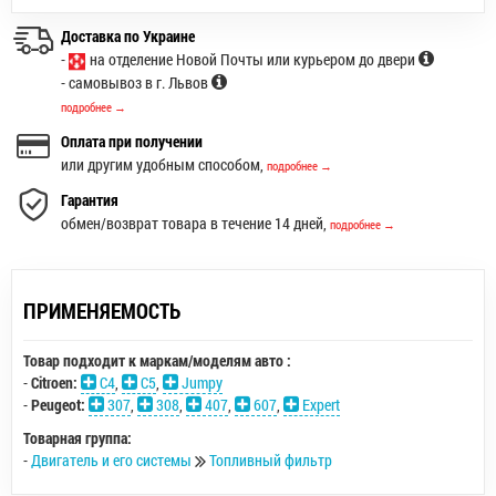
Доставка по Украине
-
на отделение Новой Почты или курьером до двери
- самовывоз в г. Львов
подробнее →
Оплата при получении
или другим удобным способом,
подробнее →
Гарантия
обмен/возврат товара в течение 14 дней,
подробнее →
ПРИМЕНЯЕМОСТЬ
Товар подходит к маркам/моделям авто :
-
Citroen:
C4
,
C5
,
Jumpy
-
Peugeot:
307
,
308
,
407
,
607
,
Expert
Товарная группа:
-
Двигатель и его системы
Топливный фильтр